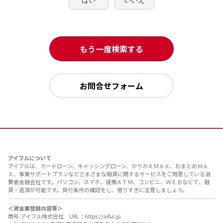
はい
いいえ
もう一度検索する
お問合せフォーム
アイフルについて
アイフルは、カードローン、キャッシングローン、かりかえＭＡＸ、おまとめＭＡ
Ｘ、事業サポートプランなどさまざまな融資に関するサービスをご用意している消
費者金融会社です。パソコン、スマホ、提携ＡＴＭ、コンビニ、ＷＥＢなどで、融
資・返済が可能です。貸付条件の確認をし、借りすぎに注意しましょう。
＜貸金業登録内容等＞
商号:アイフル株式会社 URL：https://aiful.jp