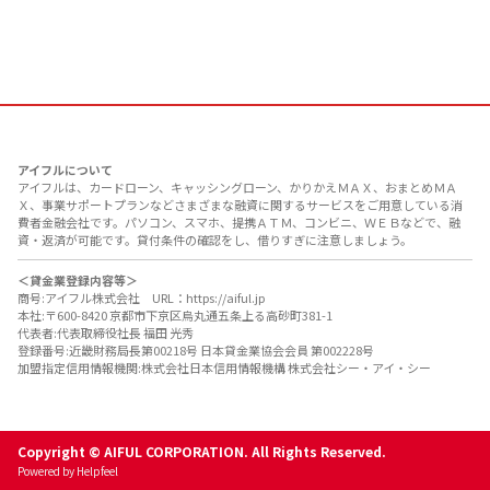
アイフルについて
アイフルは、カードローン、キャッシングローン、かりかえＭＡＸ、おまとめＭＡ
Ｘ、事業サポートプランなどさまざまな融資に関するサービスをご用意している消
費者金融会社です。パソコン、スマホ、提携ＡＴＭ、コンビニ、ＷＥＢなどで、融
資・返済が可能です。貸付条件の確認をし、借りすぎに注意しましょう。
＜貸金業登録内容等＞
商号:アイフル株式会社 URL：https://aiful.jp
本社:〒600-8420 京都市下京区烏丸通五条上る高砂町381-1
代表者:代表取締役社長 福田 光秀
登録番号:近畿財務局長第00218号 日本貸金業協会会員 第002228号
加盟指定信用情報機関:株式会社日本信用情報機構 株式会社シー・アイ・シー
Copyright © AIFUL CORPORATION. All Rights Reserved.
Powered by Helpfeel