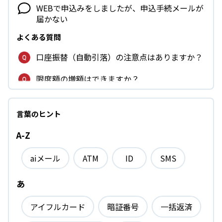
WEBで申込みをしましたが、申込手続メールが
届かない
よくある質問
口座振替（自動引落）の注意点はありますか？
限度額の増額はできますか？
解約（退会）したい場合は、どうすればいいで
すか？
言葉のヒント
返済が遅れる場合は、どうすればよいですか？
A-Z
（返済期日の変更方法）
aiメール
ATM
ID
SMS
ログインができないのはなぜですか？
あ
使える金額が表示されないのですが、どうすれ
ばよいですか？
アイフルカード
暗証番号
一括返済
提携ATMで完済はできますか？