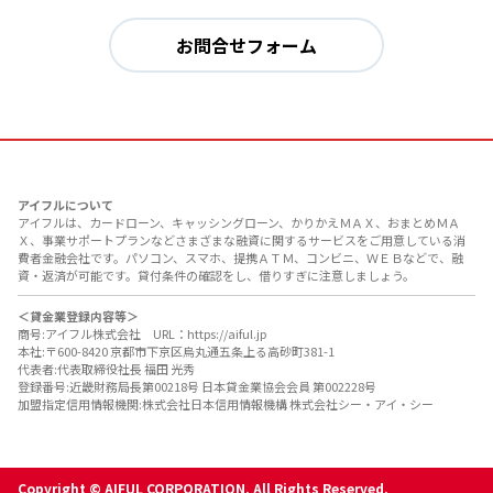
お問合せフォーム
アイフルについて
アイフルは、カードローン、キャッシングローン、かりかえＭＡＸ、おまとめＭＡ
Ｘ、事業サポートプランなどさまざまな融資に関するサービスをご用意している消
費者金融会社です。パソコン、スマホ、提携ＡＴＭ、コンビニ、ＷＥＢなどで、融
資・返済が可能です。貸付条件の確認をし、借りすぎに注意しましょう。
＜貸金業登録内容等＞
商号:アイフル株式会社 URL：https://aiful.jp
本社:〒600-8420 京都市下京区烏丸通五条上る高砂町381-1
代表者:代表取締役社長 福田 光秀
登録番号:近畿財務局長第00218号 日本貸金業協会会員 第002228号
加盟指定信用情報機関:株式会社日本信用情報機構 株式会社シー・アイ・シー
Copyright © AIFUL CORPORATION. All Rights Reserved.