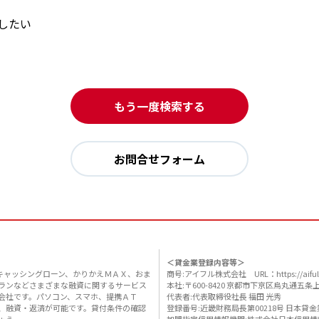
したい
もう一度検索する
お問合せフォーム
＜貸金業登録内容等＞
キャッシングローン、かりかえＭＡＸ、おま
商号:アイフル株式会社 URL：https://aiful.
ランなどさまざまな融資に関するサービス
本社:〒600-8420 京都市下京区烏丸通五条上
会社です。パソコン、スマホ、提携ＡＴ
代表者:代表取締役社長 福田 光秀
、融資・返済が可能です。貸付条件の確認
登録番号:近畿財務局長第00218号 日本貸金業