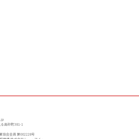
jp
る高砂町381-1
協会会員 第002228号