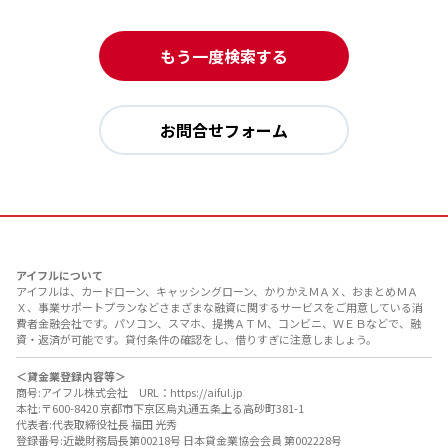
もう一度検索する
お問合せフォーム
アイフルについて
アイフルは、カードローン、キャッシングローン、かりかえＭＡＸ、おまとめＭＡ
Ｘ、事業サポートプランなどさまざまな融資に関するサービスをご用意している消
費者金融会社です。パソコン、スマホ、提携ＡＴＭ、コンビニ、ＷＥＢなどで、融
資・返済が可能です。貸付条件の確認をし、借りすぎに注意しましょう。
＜貸金業登録内容等＞
商号:アイフル株式会社 URL：https://aiful.jp
本社:〒600-8420 京都市下京区烏丸通五条上る高砂町381-1
代表者:代表取締役社長 福田 光秀
登録番号:近畿財務局長第00218号 日本貸金業協会会員 第002228号