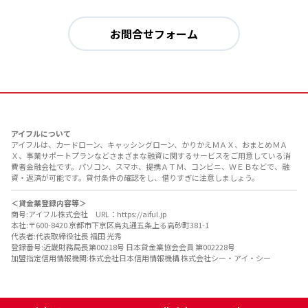
お問合せフォーム
アイフルについて
アイフルは、カードローン、キャッシングローン、かりかえＭＡＸ、おまとめＭＡ
Ｘ、事業サポートプランなどさまざまな融資に関するサービスをご用意している消
費者金融会社です。パソコン、スマホ、提携ＡＴＭ、コンビニ、ＷＥＢなどで、融
資・返済が可能です。貸付条件の確認をし、借りすぎに注意しましょう。
＜貸金業登録内容等＞
商号:アイフル株式会社 URL：https://aiful.jp
本社:〒600-8420 京都市下京区烏丸通五条上る高砂町381-1
代表者:代表取締役社長 福田 光秀
登録番号:近畿財務局長第00218号 日本貸金業協会会員 第002228号
加盟指定信用情報機関:株式会社日本信用情報機構 株式会社シー・アイ・シー